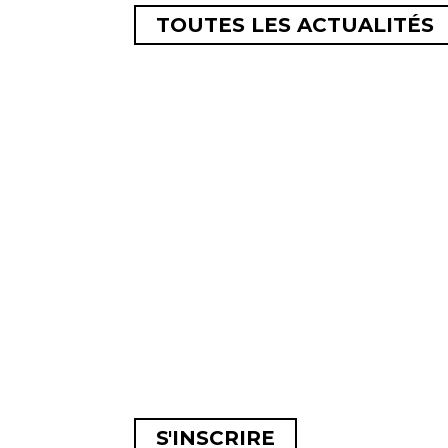
TOUTES LES ACTUALITÉS
Pour être tenu au courant de nos actio
soc
Entrez v
S'INSCRIRE