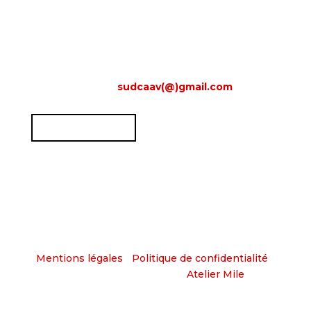
SUD – Syndicat du Crédit Agricole Atlantique
Vendée
Route d’Aizenay – 85000 La Roche Sur Yon
E-mail :
sudcaav(@)gmail.com
ADHÉRER
Mentions légales
|
Politique de confidentialité
|
© SUDCAAV | Création :
Atelier Mile