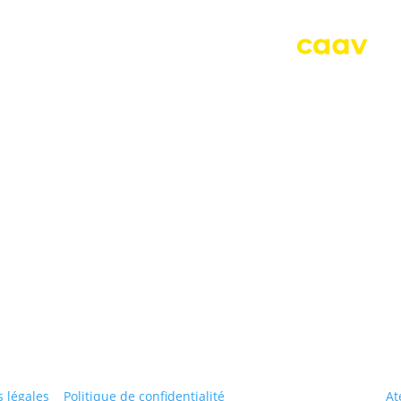
e nos engagements, de notre
ésitez pas à vous inscrire à
SUD – Syndicat d
Route d’Aiz
E-mail
Adhérer
 légales
|
Politique de confidentialité
| © SUDCAAV | Création :
At