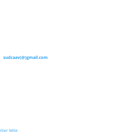
u Crédit Agricole Atlantique Vendée
enay – 85000 La Roche Sur Yon
 :
sudcaav(@)gmail.com
elier Mile