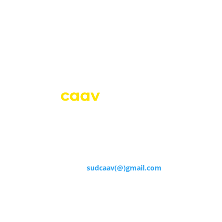
engagements, de notre voix pour la défense de tous
les salariés, n’hésitez pas à vous inscrire à notre
newsletter
S'inscrire
SUD – Syndicat du Crédit Agricole Atlantique Vendée
Route d’Aizenay – 85000 La Roche Sur Yon
E-mail :
sudcaav(@)gmail.com
Adhérer