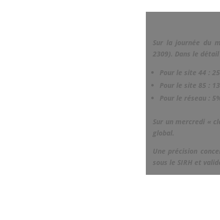
Sur la journée du m
2309). Dans le détail 
Pour le site 44 : 2
Pour le site 85 : 1
Pour le réseau : 5%
Sur un mercredi « cl
global.
Une précision conce
sous le SIRH et valid