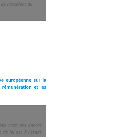
 de l’accident du
ive européenne sur la
 rémunération et les
ons n’est pas encore
t de loi est à l’étude