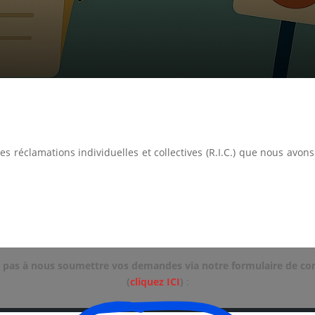
es réclamations individuelles et collectives (R.I.C.) que nous avon
ez pas à nous soumettre vos demandes via notre formulaire de con
(
cliquez ICI
)
: