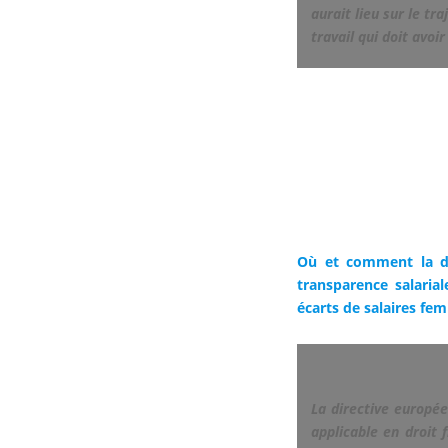
aurait lieu sur le tr
travail qui doit avoir
Où et comment la dir
transparence salari
écarts de salaires 
La directive europé
applicable en droit f