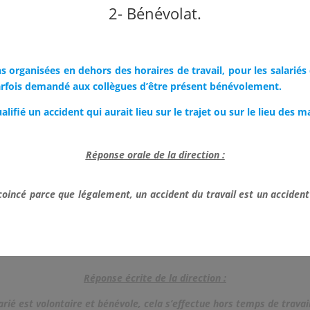
2- Bénévolat.
s organisées en dehors des horaires de travail, pour les salariés 
parfois demandé aux collègues d’être présent bénévolement.
ifié un accident qui aurait lieu sur le trajet ou sur le lieu des m
Réponse orale de la direction :
coincé parce que légalement, un accident du travail est un accident 
Réponse écrite de la direction :
arié est volontaire et bénévole, cela s’effectue hors temps de travai