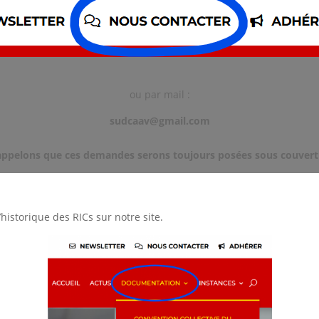
ou par mail :
sudcaav@gmail.com
appelons que ces demandes serons toujours posées sous couver
historique des RICs sur notre site.