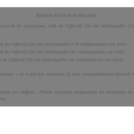
Réponse écrite de la direction :
ercredi 10 septembre, 10% de l’effectif CDI ont télétravaillé (23
:
5% de l’effectif CDI ont télétravaillé (118 collaborateurs sur 470) ;
3% de l’effectif CDI ont télétravaillé (41 collaborateurs sur 310) ;
 de l’effectif CDI ont télétravaillé (78 collaborateurs sur 1529).
assique » (le 4 juin par exemple), le taux moyen/habituel observé es
rnant ces chiffres : l’étude concerne uniquement les demandes de 
ées.