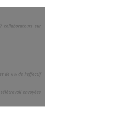
7 collaborateurs sur
t de 6% de l’effectif
télétravail envoyées