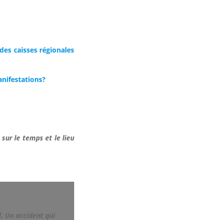
des caisses régionales
anifestations?
sur le temps et le lieu
l. Un accident qui