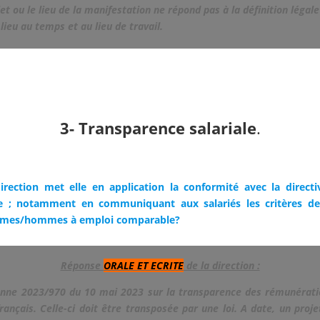
ajet ou le lieu de la manifestation ne répond pas à la définition légale
 lieu au temps et au lieu de travail.
3- Transparence salariale
.
ection met elle en application la conformité avec la direct
ale ; notamment en communiquant aux salariés les critères de
femmes/hommes à emploi comparable?
Réponse
ORALE ET ECRITE
de la direction :
enne 2023/970 du 10 mai 2023 sur la transparence des rémunérati
rançais. Celle-ci doit être transposée par une loi. A date, un proje