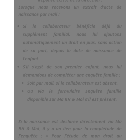
Lorsque nous recevons un extrait d’acte de
naissance par mail :
Si le collaborateur bénéficie déjà du
supplément familial, nous lui ajoutons
automatiquement un droit en plus, sans action
de sa part, depuis la date de naissance de
l’enfant.
S’il s’agit de son premier enfant, nous lui
demandons de compléter une enquête famille :
Soit par mail, si le collaborateur est absent.
Ou via le formulaire Enquête famille
disponible sur Ma RH & Moi s’il est présent.
Si la naissance est déclarée directement via Ma
RH & Moi, il y a un lien pour la complétude de
l’enquête : « Pour l’étude de mon droit au