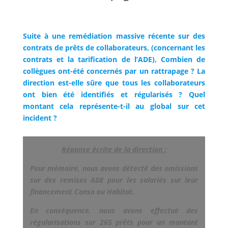
Suite à une remédiation massive récente sur des
contrats de prêts de collaborateurs, (concernant les
contrats et la tarification de l’ADE), Combien de
collègues ont-été concernés par un rattrapage ? La
direction est-elle sûre que tous les collaborateurs
ont bien été identifiés et régularisés ? Quel
montant cela représente-t-il au global sur cet
incident ?
Réponse écrite de la direction :
Pour mémoire, nous avons détecté des omissions
sur des remises ADE pour les salariés sur leur
financement Conso ou Habitat.
En conséquence, nous avons effectué des
régularisations sur 265 prêts pour un montant