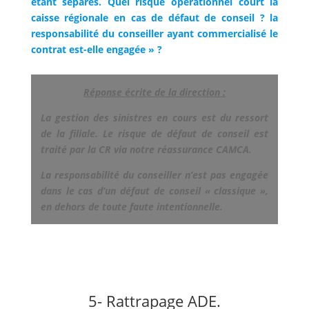
étant séparés. Quel risque opérationnel court la
caisse régionale en cas de défaut de conseil ? la
responsabilité du conseiller ayant commercialisé le
contrat est-elle engagée » ?
Réponse écrite de la direction :
La gestion des sinistres en cours est du ressort
de la filiale. Le risque de défaut de conseil est
traité par la CR via notre réassurance CAMCA.
La responsabilité du conseiller n’est pas engagée
dans le cas d’un défaut de conseil « classique »,
en dehors de toute faute intentionnelle.
5- Rattrapage ADE.