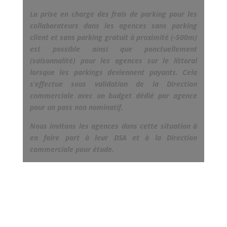
La prise en charge des frais de parking pour les
collaborateurs dans les agences sans parking
client et sans parking gratuit à proximité (-500m)
est possible ainsi que ponctuellement
(saisonnalité) pour les agences sur le littoral
lorsque les parkings deviennent payants. Cela
s’effectue sous validation de la Direction
commerciale avec un budget dédié par agence
pour un pass non nominatif.
Nous invitons les agences dans cette situation à
en faire part à leur DSA et à la Direction
commerciale pour étude.