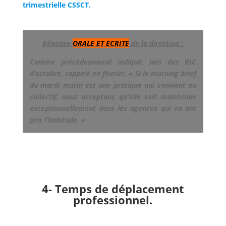
trimestrielle CSSCT.
Réponse
ORALE ET ECRITE
de la direction :
Comme précédemment indiqué, lors des RIC
d’octobre, rappelé en février, « Si le morning brief
du mardi matin est une pratique qui convient au
collectif, nous acceptons qu’elle soit maintenue
exceptionnellement dans les agences qui en ont
pris l’habitude. »
4- Temps de déplacement
professionnel.