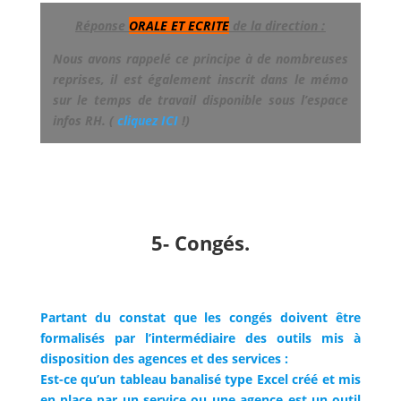
Réponse
ORALE ET ECRITE
de la direction :
Nous avons rappelé ce principe à de nombreuses
reprises, il est également inscrit dans le mémo
sur le temps de travail disponible sous l’espace
infos RH. (
cliquez ICI
!)
5- Congés.
Partant du constat que les congés doivent être
formalisés par l’intermédiaire des outils mis à
disposition des agences et des services :
Est-ce qu’un tableau banalisé type Excel créé et mis
en place par un service ou une agence est un outil