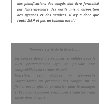
des planifications des congés doit être formalisé
par l’intermédiaire des outils mis à disposition
des agences et des services. Il n’y a donc que
l’outil SIRH et pas un tableau excel !
Réponse écrite de la direction :
Les congés doivent être posés et validés sous le
SIRH préalablement afin de pouvoir être
comptabilisés en termes de paie.
Toutefois, cela n’oblige ni n’empêche
l’organisation au préalable des congés sur un
fichier excel, afin de permettre pour le manager
et l’équipe de pouvoir s’organiser et ajuster avant
saisie dans le SIRH.