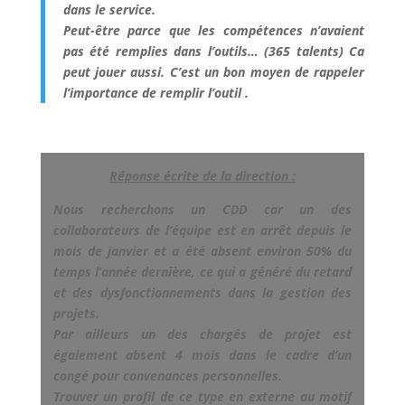
dans le service.
Peut-être parce que les compétences n’avaient
pas été remplies dans l’outils… (365 talents) Ca
peut jouer aussi. C’est un bon moyen de rappeler
l’importance de remplir l’outil .
Réponse écrite de la direction :
Nous recherchons un CDD car un des
collaborateurs de l’équipe est en arrêt depuis le
mois de janvier et a été absent environ 50% du
temps l’année dernière, ce qui a généré du retard
et des dysfonctionnements dans la gestion des
projets.
Par ailleurs un des chargés de projet est
également absent 4 mois dans le cadre d’un
congé pour convenances personnelles.
Trouver un profil de ce type en externe au motif