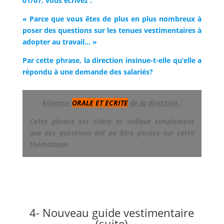
01/07, vous écrivez :
« Parce que vous êtes de plus en plus nombreux à
poser des questions sur les tenues vestimentaires à
adopter au travail… »
Par cette phrase, la direction insinue-t-elle qu’elle a
répondu à une demande des salariés?
Réponse
ORALE ET ECRITE
de la direction :
Cette phrase est claire et indique simplement
que des questions ont pu être posées sur cette
thématique.
4- Nouveau guide vestimentaire
(suite)