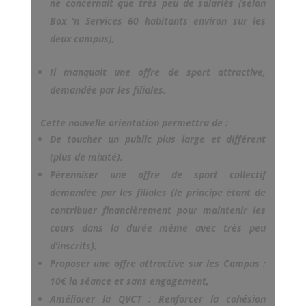
ne concernait que très peu de salariés (selon
Box ‘n Services 60 habitants environ sur les
deux campus),
Il manquait une offre de sport attractive,
demandée par les filiales.
Cette nouvelle orientation permettra de :
De toucher un public plus large et différent
(plus de mixité),
Pérenniser une offre de sport collectif
demandée par les filiales (le principe étant de
contribuer financièrement pour maintenir les
cours dans la durée même avec très peu
d’inscrits),
Proposer une offre attractive sur les Campus :
10€ la séance et sans engagement,
Améliorer la QVCT : Renforcer la cohésion