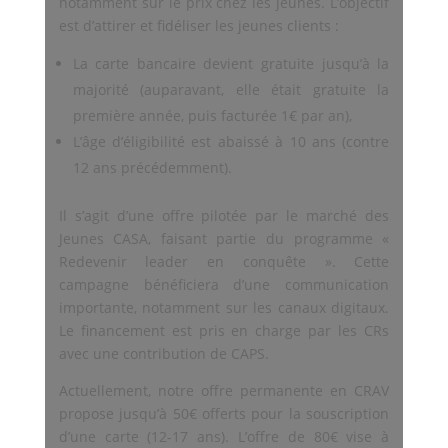
notamment sur le prix chez les jeunes. L’objectif
est d’attirer et fidéliser les jeunes clients :
La carte bancaire devient gratuite jusqu’à la
majorité (auparavant, elle était gratuite la
première année, puis facturée 1€ par an),
L’âge d’éligibilité est abaissé à 10 ans (contre
12 ans précédemment).
Il s’agit d’une offre pilotée par le marché des
Jeunes CASA, faisant partie du programme «
Redevenir leader en conquête ». Cette
campagne bénéficiera d’une communication
importante, notamment sur les canaux digitaux.
Le financement est pris en charge par les CRs
avec une contribution de CAPS.
Actuellement, notre offre permanente en CRAV
propose jusqu’à 50€ offerts pour la souscription
d’une carte (12-17 ans). L’offre de 80€ vise à