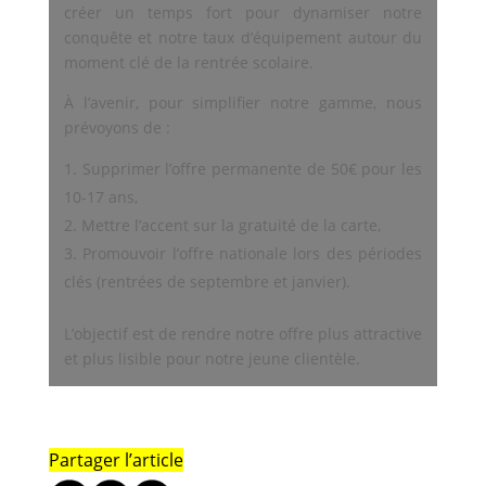
créer un temps fort pour dynamiser notre
conquête et notre taux d’équipement autour du
moment clé de la rentrée scolaire.
À l’avenir, pour simplifier notre gamme, nous
prévoyons de :
Supprimer l’offre permanente de 50€ pour les
10-17 ans,
Mettre l’accent sur la gratuité de la carte,
Promouvoir l’offre nationale lors des périodes
clés (rentrées de septembre et janvier).
L’objectif est de rendre notre offre plus attractive
et plus lisible pour notre jeune clientèle.
Partager l’article