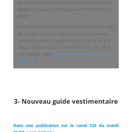
de travail est en revanche possible, le salarié étant
légalement soumis à l’obligation de transmettre cet
arrêt.
Si le salarié ne souhaite pas le transmettre via « Ma
RH et moi » c’est tout à fait possible, nous avons
bien précisé dans la communication que le salarié
avait le choix entre la transmission via « Ma RH et
moi » ou par mail (
remuneration@ca-atlantique-
vendee.fr
).
3- Nouveau guide vestimentaire
Dans une publication sur le canal 129 du mardi