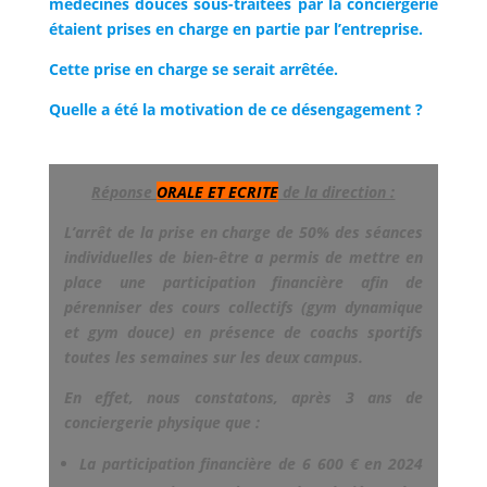
médecines douces sous-traitées par la conciergerie
étaient prises en charge en partie par l’entreprise.
Cette prise en charge se serait arrêtée.
Quelle a été la motivation de ce désengagement ?
Réponse
ORALE ET ECRITE
de la direction :
L’arrêt de la prise en charge de 50% des séances
individuelles de bien-être a permis de mettre en
place une participation financière afin de
pérenniser des cours collectifs (gym dynamique
et gym douce) en présence de coachs sportifs
toutes les semaines sur les deux campus.
En effet, nous constatons, après 3 ans de
conciergerie physique que :
La participation financière de 6 600 € en 2024