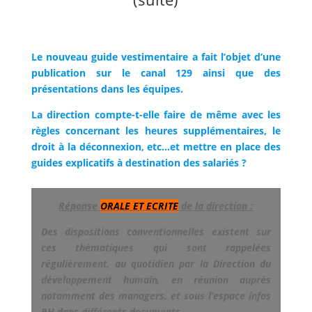
Le nouveau guide vestimentaire a fait l’objet d’une
publication sur le canal 129 ainsi que des
présentations dans les équipes.
La direction compte-t-elle faire de même avec les
règles concernant les heures supplémentaires, le
droit à la déconnexion, etc…et mettre en place des
guides explicatifs à destination des salariés ?
Réponse
ORALE ET ECRITE
de la direction :
Des dispositions conventionnelles existent sur
ces thématiques qui sont rappelées
régulièrement, au quotidien par la Direction du
développement humain, en réunion auprès
notamment des managers, et sous l’espace infos
RH dans différents documents.