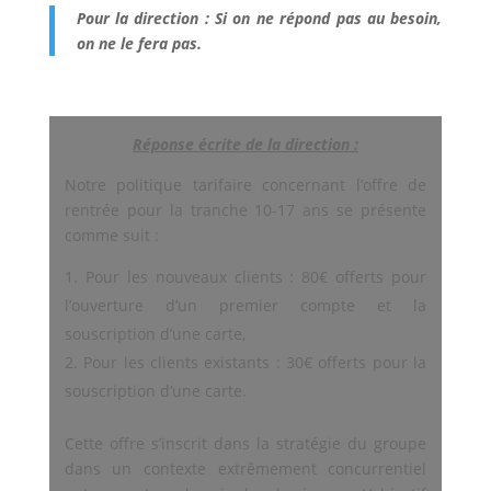
Pour la direction : Si on ne répond pas au besoin,
on ne le fera pas.
Réponse écrite de la direction :
Notre politique tarifaire concernant l’offre de
rentrée pour la tranche 10-17 ans se présente
comme suit :
Pour les nouveaux clients : 80€ offerts pour
l’ouverture d’un premier compte et la
souscription d’une carte,
Pour les clients existants : 30€ offerts pour la
souscription d’une carte.
Cette offre s’inscrit dans la stratégie du groupe
dans un contexte extrêmement concurrentiel