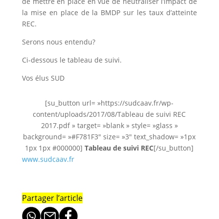
de mettre en place en vue de neutraliser l’impact de
la mise en place de la BMDP sur les taux d’atteinte
REC.
Serons nous entendu?
Ci-dessous le tableau de suivi.
Vos élus SUD
[su_button url= »https://sudcaav.fr/wp-
content/uploads/2017/08/Tableau de suivi REC
2017.pdf » target= »blank » style= »glass »
background= »#F781F3″ size= »3″ text_shadow= »1px
1px 1px #000000]
Tableau de suivi REC
[/su_button]
www.sudcaav.fr
Partager l’article