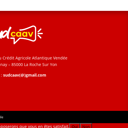
u Crédit Agricole Atlantique Vendée
enay – 85000 La Roche Sur Yon
 :
sudcaav(@)gmail.com
ile
pposerons que vous en êtes satisfait.
Oui
Non