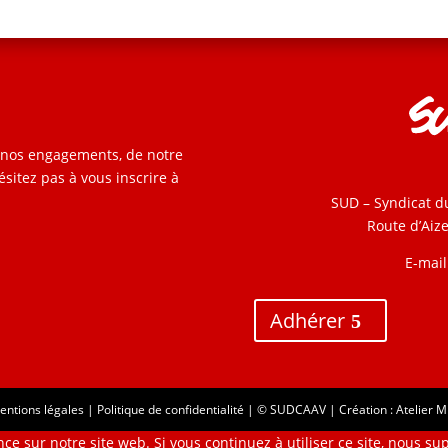
e nos engagements, de notre
ésitez pas à vous inscrire à
SUD – Syndicat d
Route d’Aiz
E-mail
Adhérer
entions légales
|
Politique de confidentialité
| © SUDCAAV | Création :
Atelier M
ce sur notre site web. Si vous continuez à utiliser ce site, nous su