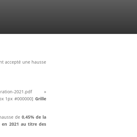
ont accepté une hausse
neration-2021.pdf »
1px 1px #000000]
Grille
 hausse de
0,45% de la
 en 2021 au titre des