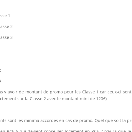
asse 1
lasse 2
lasse 3
2
3
pas y avoir de montant de promo pour les Classe 1 car ceux-ci son
ctement sur la Classe 2 avec le montant mini de 120€)
nts sont les minima accordés en cas de promo. Quel que soit la pr
en RCE 5 qui devient conseiller logement en RCE 7 n’aura que 