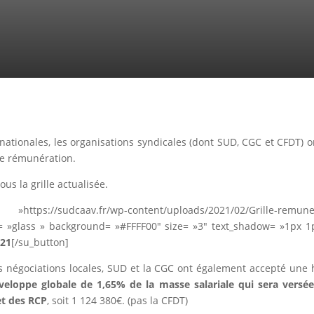
 nationales, les organisations syndicales (dont SUD, CGC et CFDT) 
de rémunération.
us la grille actualisée.
ttps://sudcaav.fr/wp-content/uploads/2021/02/Grille-remu
le= »glass » background= »#FFFF00″ size= »3″ text_shadow= »1px 
021
[/su_button]
s négociations locales, SUD et la CGC ont également accepté une
eloppe globale de 1,65% de la masse salariale qui sera versée
et des RCP
, soit 1 124 380€. (pas la CFDT)