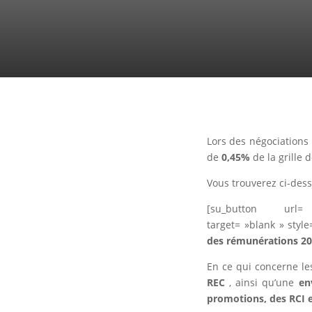
Lors des négociations
de
0,45%
de la grille 
Vous trouverez ci-desso
[su_button url= »h
target= »blank » sty
des rémunérations 2
En ce qui concerne le
REC
, ainsi qu’une
env
promotions, des RCI 