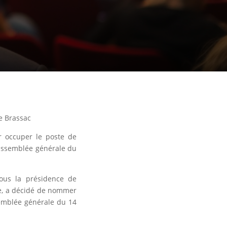
e Brassac
ur occuper le poste de
l’assemblée générale du
sous la présidence de
ce, a décidé de nommer
ssemblée générale du 14