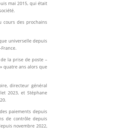
uis mai 2015, qui était
société.
au cours des prochains
nque universelle depuis
-France.
 de la prise de poste –
 » quatre ans alors que
ire, directeur général
let 2023, et Stéphane
020.
t des paiements depuis
ns de contrôle depuis
 depuis novembre 2022,