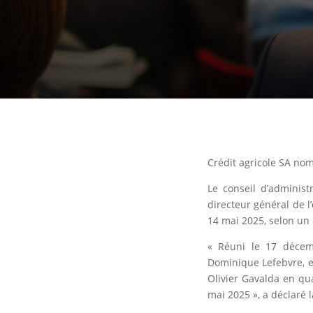
Crédit agricole SA no
Le conseil d’administ
directeur général de l
14 mai 2025, selon u
« Réuni le 17 décemb
Dominique Lefebvre, e
Olivier Gavalda en qua
mai 2025 », a déclar