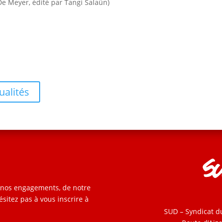
De Meyer, édité par Tangi Salaün)
ualités
e nos engagements, de notre
ésitez pas à vous inscrire à
SUD – Syndicat d