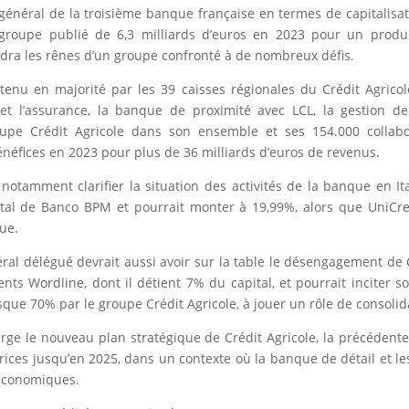
général de la troisième banque française en termes de capitalisat
 groupe publié de 6,3 milliards d’euros en 2023 pour un produ
ndra les rênes d’un groupe confronté à de nombreux défis.
étenu en majorité par les 39 caisses régionales du Crédit Agricol
 et l’assurance, la banque de proximité avec LCL, la gestion d
groupe Crédit Agricole dans son ensemble et ses 154.000 collab
énéfices en 2023 pour plus de 36 milliards d’euros de revenus.
notamment clarifier la situation des activités de la banque en Ita
tal de Banco BPM et pourrait monter à 19,99%, alors que UniCre
ue.
éral délégué devrait aussi avoir sur la table le désengagement de 
nts Wordline, dont il détient 7% du capital, et pourrait inciter so
ue 70% par le groupe Crédit Agricole, à jouer un rôle de consolid
arge le nouveau plan stratégique de Crédit Agricole, la précédente
trices jusqu’en 2025, dans un contexte où la banque de détail et l
économiques.