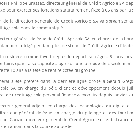
cera Philippe Brassac, directeur général de Crédit Agricole SA dep
’âge pour exercer ses fonctions statutairement fixée à 65 ans par la 
in de la direction générale de Crédit Agricole SA va s’organiser 
dit Agricole dans le communiqué.
recteur général délégué de Crédit Agricole SA, en charge de la ba
tamment dirigé pendant plus de six ans le Crédit Agricole d’Ile-de
it considéré comme favori depuis le départ, son âge – 61 ans lors
ertains quant à sa capacité à agir sur une période de « seulement
esté 10 ans à la tête de l’entité cotée du groupe
néral a été préféré dans la dernière ligne droite à Gérald Grégo
ricole SA en charge du pôle client et développement depuis juil
ral de Crédit Agricole personal finance & mobility depuis janvier 2
recteur général adjoint en charge des technologies, du digital e
 directeur général délégué en charge du pilotage et des fonctio
chel Ganzin, directeur général du Crédit Agricole d’Ile-de-France
us en amont dans la course au poste.