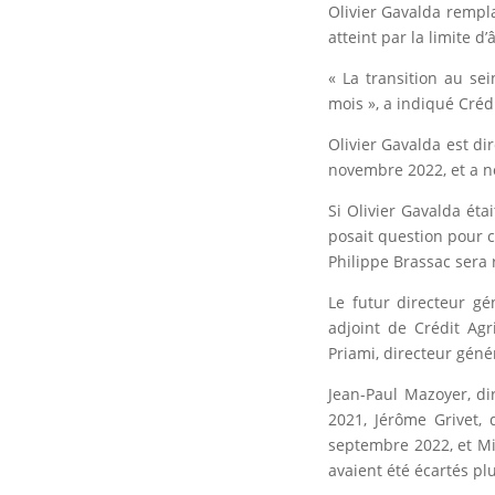
Olivier Gavalda rempla
atteint par la limite d
« La transition au se
mois », a indiqué Cré
Olivier Gavalda est di
novembre 2022, et a no
Si Olivier Gavalda éta
posait question pour c
Philippe Brassac sera r
Le futur directeur gé
adjoint de Crédit Ag
Priami, directeur géné
Jean-Paul Mazoyer, di
2021, Jérôme Grivet,
septembre 2022, et Mi
avaient été écartés pl