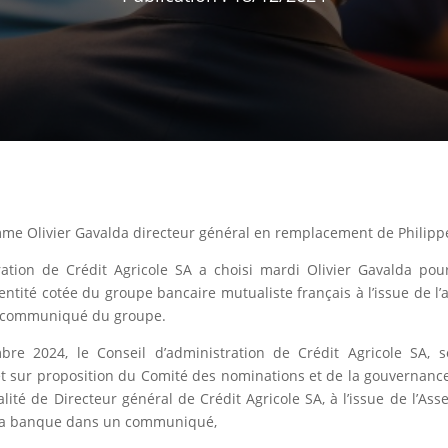
mme Olivier Gavalda directeur général en remplacement de Philipp
ration de Crédit Agricole SA a choisi mardi Olivier Gavalda po
’entité cotée du groupe bancaire mutualiste français à l’issue de 
n communiqué du groupe.
re 2024, le Conseil d’administration de Crédit Agricole SA, 
t sur proposition du Comité des nominations et de la gouvernan
lité de Directeur général de Crédit Agricole SA, à l’issue de l’A
é la banque dans un communiqué,