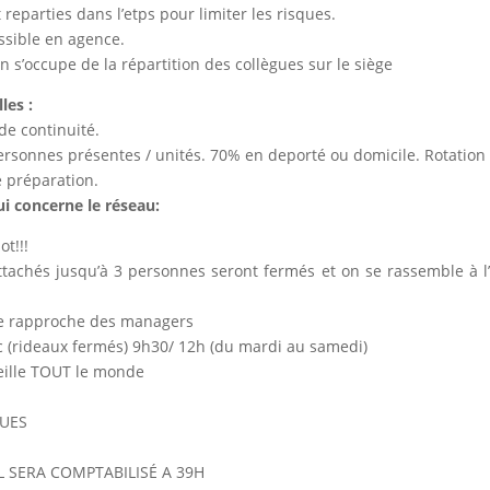
reparties dans l’etps pour limiter les risques.
ossible en agence.
on s’occupe de la répartition des collègues sur le siège
les :
de continuité.
rsonnes présentes / unités. 70% en deporté ou domicile. Rotation 
e préparation.
i concerne le réseau:
t!!!
ttachés jusqu’à 3 personnes seront fermés et on se rassemble à l
 se rapproche des managers
c (rideaux fermés) 9h30/ 12h (du mardi au samedi)
ueille TOUT le monde
QUES
L SERA COMPTABILISÉ A 39H