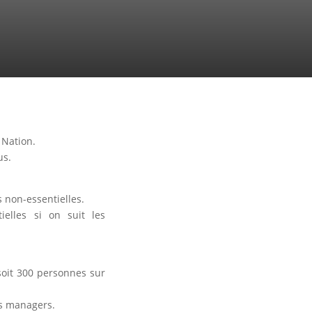
 Nation.
us.
s non-essentielles.
elles si on suit les
soit 300 personnes sur
les managers.