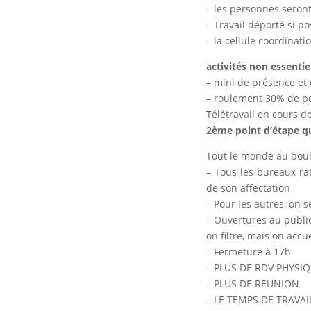
– les personnes seront 
– Travail déporté si p
– la cellule coordinati
activités non essentiel
– mini de présence et 
– roulement 30% de pe
Télétravail en cours d
2ème point d’étape qu
Tout le monde au boulo
– Tous les bureaux ra
de son affectation
– Pour les autres, on
– Ouvertures au publi
on filtre, mais on acc
– Fermeture à 17h
– PLUS DE RDV PHYSI
– PLUS DE REUNION
– LE TEMPS DE TRAVAI