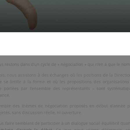
us restons dans d’un cycle de « négociation » qui n’en a que le nom
is, nous assistons à des échanges où les positions de la Directi
te se limite à la forme et où les propositions des organisatio
 portées par l’ensemble des représentants – sont systématiq
tance.
semble des thèmes de négociation proposés en début d’année pa
jetés, sans discussion réelle, ni ouverture.
s faire semblant de participer à un dialogue social équilibré qu
 même d’ouvrir le débat
. Ce que nous vivons désormais, c