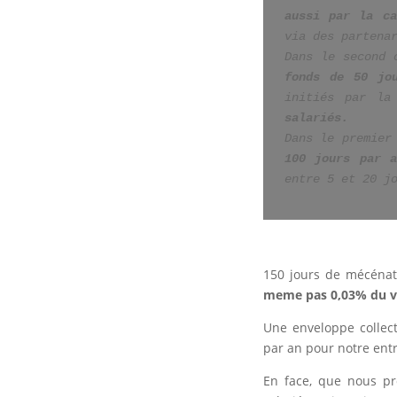
aussi par la ca
via des partena
Dans le second 
fonds de 50 jo
initiés par la
salariés.
Dans le premier
100 jours par a
entre 5 et 20 j
150 jours de mécénat
meme pas 0,03% du vo
Une enveloppe collect
par an pour notre entr
En face, que nous pr