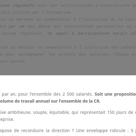
isse régionale
 soit sur sollicitation d’associations pa
riats initiés par l’entreprise.
cas du mécénat de compétences à l’initiative de la Cais
urs par an
 est dédié aux associations partenaires ou a
 Caisse régionale.
 Un appel à participation serait al
 cas du mécénat de compétences à l’initiative des salari
n
 pour accompagner les projets des salariés. Chaque pr
ours ouvrés.
 par an, pour l’ensemble des 2 500 salariés.
Soit une propositi
lume de travail annuel sur l’ensemble de la CR.
ive ambitieuse, souple, équitable, qui représentait 150 jours de 
eprise.
opose de reconduire la direction ? Une enveloppe ridicule : 5