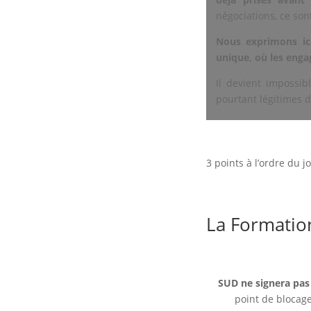
négociations, ce son
Nous exprimons ic
unique, où les enga
Il devient impossib
pourtant légitimes 
3 points à l’ordre du 
La Formatio
SUD ne signera pas 
point de blocage