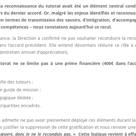
a reconnaissance du tutorat avait été un élément central condi
rs du dernier accord. Or, malgré les enjeux identifiés et reconnus
s en termes de transmission des savoirs, d’intégration, d’acco
s compétences – nous constatons aujourd’hui ce recul.
éance, la Direction a confirmé ne pas souhaiter reconduire la rec
t dans l’accord précédent. Elle entend désormais réduire ce rôle à
 (entretien annuel d’appréciation).
orat ne se limite pas à une prime financière (400€ dans l’ac
elle des tuteurs ;
n guide de mission ;
gogique dédiée ;
tripartites encadrés.
ion admette ne pas avoir pleinement déployé ces éléments durant l
 justifier la suppression de cette gratification et nous renvoie une
 œuvre, donc je ne le reconduis pas. »
.
Cette logique revient à eff