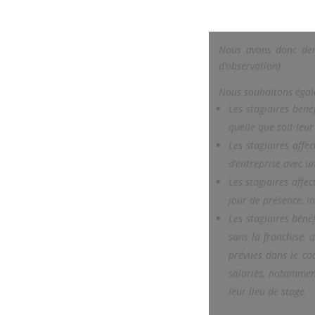
Nous avons donc de
d’observation)
Nous souhaitons égale
Les stagiaires béné
quelle que soit leur
Les stagiaires affe
d’entreprise avec u
Les stagiaires affe
jour de présence, i
Les stagiaires béné
sans la franchise, 
prévues dans le cad
salariés, notammen
leur lieu de stage.