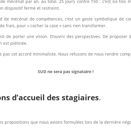
s de mécénat par an, au total. 25 jours contre 150 : c’est six foi
n dispositif fermé et restreint.
rd de mécénat de compétences, c’est un geste symbolique de co
de frais, pour « cocher la case » sans rien transformer.
’est de porter une vision. D’ouvrir des perspectives. De proposer d
n est piétinée.
 pas cet accord minimaliste. Nous refusons de nous rendre compli
SUD ne sera pas signataire !
ns d’accueil des stagiaires
.
 les propositions que nous avions formulées lors de la dernière négo