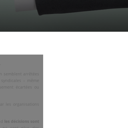
.
on semblent arrêtées
ns syndicales – même
uement écartées ou
r les organisations
and
les décisions sont
e ne sont plus des