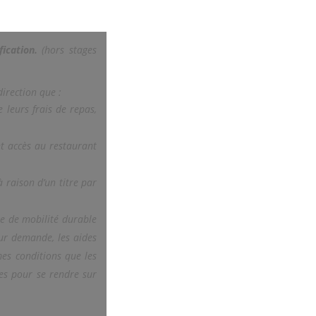
ication.
(hors stages
irection que :
e leurs frais de repas,
nt accès au restaurant
à raison d’un titre par
re de mobilité durable
 sur demande, les aides
mes conditions que les
ues pour se rendre sur