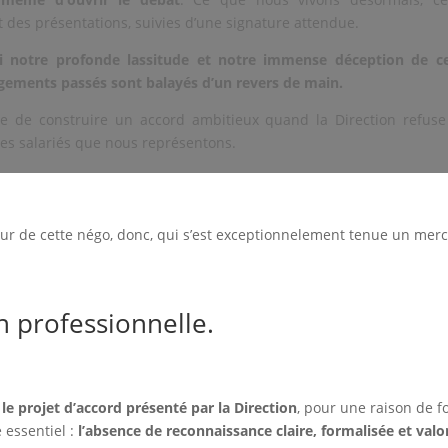
t des présentations, suivies d’une signature attendue.
i notre profonde lassitude et notre immense déception de ce
gements passés sont balayés d’un revers de main.
le de construire un accord ambitieux quand la Direction refuse
des salariés que nous représentons.
jour de cette négo, donc, qui s’est exceptionnelement tenue un mer
n professionnelle.
le projet d’accord présenté par la Direction
, pour une raison de f
 essentiel :
l’absence de reconnaissance claire, formalisée et valo