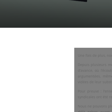
Une fois de plus, no
Depuis plusieurs mo
d’avance, où l’écou
argumentées, même
vidées de leur subs
Pour preuve : l’en
syndicales ont été re
Nous ne pouvons plu
déjà prises avant