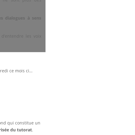
s dialogues à sens
 d’entendre les voix
credi ce mois ci…
ond qui constitue un
risée du tutorat
.