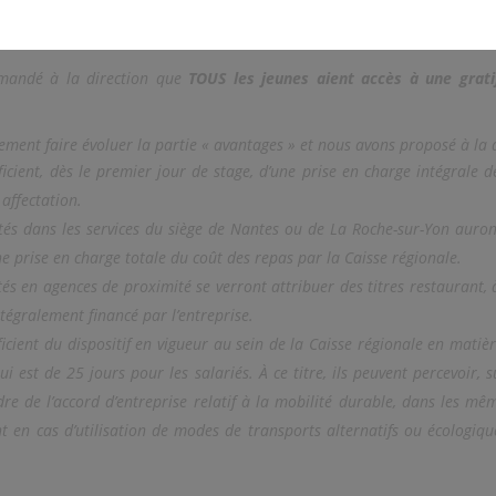
mandé à la direction que
TOUS les jeunes aient accès à une gratif
ment faire évoluer la partie « avantages » et nous avons proposé à la d
ficient, dès le premier jour de stage, d’une prise en charge intégrale d
 affectation.
ctés dans les services du siège de Nantes ou de La Roche-sur-Yon auro
ne prise en charge totale du coût des repas par la Caisse régionale.
ctés en agences de proximité se verront attribuer des titres restaurant, 
ntégralement financé par l’entreprise.
ficient du dispositif en vigueur au sein de la Caisse régionale en matiè
qui est de 25 jours pour les salariés. À ce titre, ils peuvent percevoir,
re de l’accord d’entreprise relatif à la mobilité durable, dans les mê
t en cas d’utilisation de modes de transports alternatifs ou écologiq