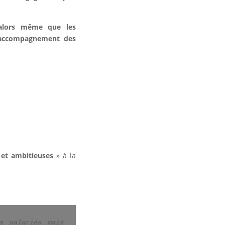
 alors même que les
d’accompagnement des
 et ambitieuses
» à la
s salariés mais 