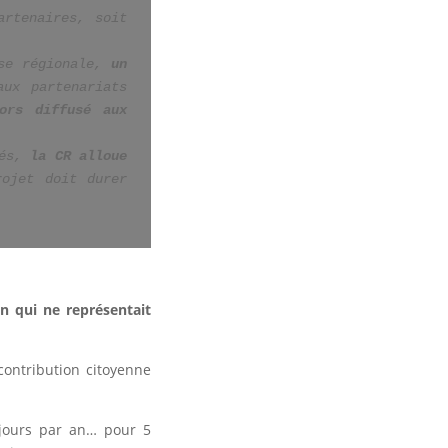
rtenaires, soit 
se régionale, 
un 
ux partenariats 
ors diffusé aux 
és, 
la CR alloue 
ojet doit durer 
on qui ne représentait
contribution citoyenne
 jours par an… pour 5