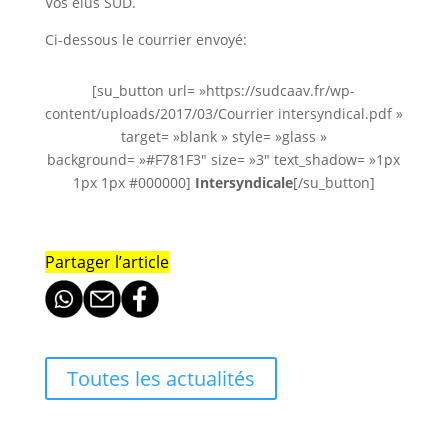
Vos élus SUD.
Ci-dessous le courrier envoyé:
[su_button url= »https://sudcaav.fr/wp-
content/uploads/2017/03/Courrier intersyndical.pdf »
target= »blank » style= »glass »
background= »#F781F3″ size= »3″ text_shadow= »1px
1px 1px #000000]
Intersyndicale
[/su_button]
Partager l’article
Toutes les actualités